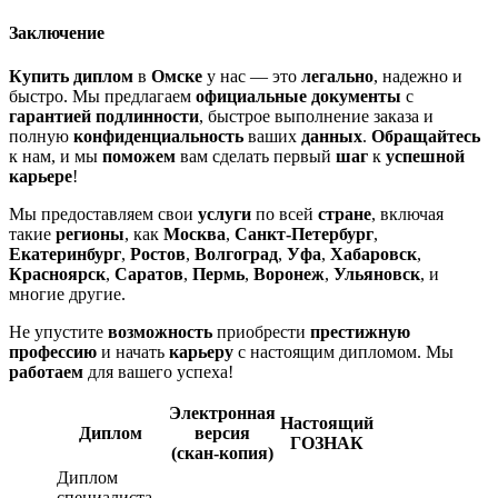
Заключение
Купить диплом
в
Омске
у нас — это
легально
, надежно и
быстро. Мы предлагаем
официальные документы
с
гарантией подлинности
, быстрое выполнение заказа и
полную
конфиденциальность
ваших
данных
.
Обращайтесь
к нам, и мы
поможем
вам сделать первый
шаг
к
успешной
карьере
!
Мы предоставляем свои
услуги
по всей
стране
, включая
такие
регионы
, как
Москва
,
Санкт-Петербург
,
Екатеринбург
,
Ростов
,
Волгоград
,
Уфа
,
Хабаровск
,
Красноярск
,
Саратов
,
Пермь
,
Воронеж
,
Ульяновск
, и
многие другие.
Не упустите
возможность
приобрести
престижную
профессию
и начать
карьеру
с настоящим дипломом. Мы
работаем
для вашего успеха!
Электронная
Настоящий
Диплом
версия
ГОЗНАК
(скан-копия)
Диплом
специалиста