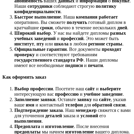
анонимность
ваших
данных
и
информации
о
покупке
.
Наши
сотрудники
соблюдают строгую
политику
конфиденциальности
.
Быстрое выполнение
. Наша
компания
работает
оперативно. Вы сможете
получить
готовый диплом в
кратчайшие
сроки
, обычно в течение нескольких
дней
.
Широкий выбор
. У нас вы найдете дипломы
разных
учебных заведений
и
профессий
. Это может быть
институт
,
пту
или
школа
в любом
регионе
страны
.
Официальные гарантии
. Все документы
проходят
проверку
и соответствуют требованиям
государственного стандарта
РФ
. Наши дипломы
имеют все необходимые
подписи
и
печати
.
Как оформить заказ
Выбор профессии
. Посетите наш
сайт
и
выберите
интересующую вас
профессию
и
учебное заведение
.
Заполнение заявки
. Оставьте
заявку
на
сайте
, указав
ваше
имя
и контактный
телефон
для
обратной связи
.
Подтверждение заказа
. Наш
менеджер
свяжется с вами
для уточнения
деталей
заказа и
условий
его
выполнения
.
Предоплата
и
изготовление
. После внесения
предоплаты
мы начнем
изготовление
вашего диплома.