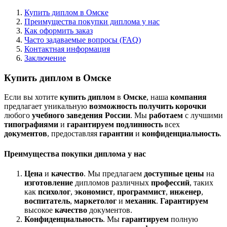
Купить диплом в Омске
Преимущества покупки диплома у нас
Как оформить заказ
Часто задаваемые вопросы (FAQ)
Контактная информация
Заключение
Купить диплом в Омске
Если вы хотите
купить диплом
в
Омске
, наша
компания
предлагает уникальную
возможность
получить
корочки
любого
учебного заведения
России
. Мы
работаем
с лучшими
типографиями
и
гарантируем
подлинность
всех
документов
, предоставляя
гарантии
и
конфиденциальность
.
Преимущества покупки диплома у нас
Цена
и
качество
. Мы предлагаем
доступные цены
на
изготовление
дипломов различных
профессий
, таких
как
психолог
,
экономист
,
программист
,
инженер
,
воспитатель
,
маркетолог
и
механик
.
Гарантируем
высокое
качество
документов.
Конфиденциальность
. Мы
гарантируем
полную