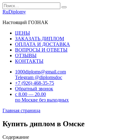
Перейти
Search
к
for:
RuDiplomy
содержанию
Настоящий ГОЗНАК
ЦЕНЫ
ЗАКАЗАТЬ ДИПЛОМ
ОПЛАТА И ДОСТАВКА
ВОПРОСЫ И ОТВЕТЫ
ОТЗЫВЫ
КОНТАКТЫ
1000diploms@gmail.com
Telegram @diplomsdoc
+7 (926) 468-35-75
Обратный звонок
с 8.00 — 20.00
по Москве без выходных
Главная страница
Купить диплом в Омске
Содержание